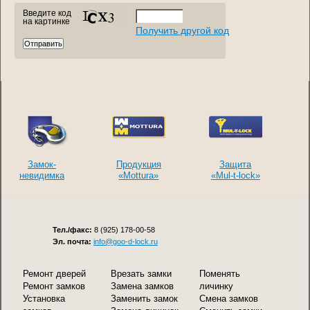
Введите код
на картинке
Получить другой код
Замок-
Продукция
Защита
невидимка
«Mottura»
«Mul-t-lock»
Тел./факс:
8 (925) 178-00-58
Эл. почта:
info@goo-d-lock.ru
Ремонт дверей
Врезать замки
Поменять
Ремонт замков
Замена замков
личинку
Установка
Заменить замок
Смена замков