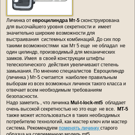
Личинка от
евроцилиндра Мт-5
сконструирована
для высочайшего уровня секретности и имеет
значительно широкие возможности для
выстраивания системных комбинаций. До сих пор
такими возможностями как Мт 5 еще не обладал не
один цилиндр, производимый для механических
замков. Имея в своей конструкции штифты
телескопического действия увеличивают степень
замыкания. По мнению специалистов Евроцилиндр
(личинка ) Мт-5 считается наиболее правильным
выборам из всех возможных личинок такого класса и
отвечает всем необходимым требованиям
безопасности.
Надо заметить , что личинка
Mul-t-lock-mt5
обладает
очень высокой секретностью но это еще не все.
MT-5
также может использоваться в таких необходимых
потребителю технологий, как мастер ключ или мастер
система. Рекомендуем
поменять личинку
старого
образца на современную модель mt5