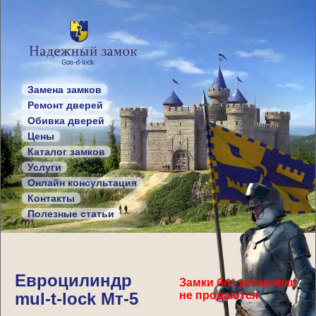
Замена замков
Ремонт дверей
Обивка дверей
Цены
Каталог замков
Услуги
Онлайн консультация
Контакты
Полезные статьи
Евроцилиндр
Замки без установки
mul-t-lock Мт-5
не продаются