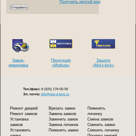
Получить другой код
Замок-
Продукция
Защита
невидимка
«Mottura»
«Mul-t-lock»
Тел./факс:
8 (925) 178-00-58
Эл. почта:
info@goo-d-lock.ru
Ремонт дверей
Врезать замки
Поменять
Ремонт замков
Замена замков
личинку
Установка
Заменить замок
Смена замков
замков
Замена личинок
Сменить замки
Установить
Поменять замки
Сменить личинку
замки
Починка дверей