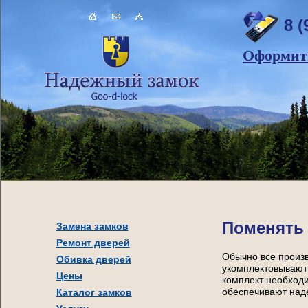
8 (
Оформить
Поменять 
Замена замков
Ремонт дверей
Обычно все произ
Обивка дверей
укомплектовывают 
Цены
комплект необходи
Каталог замков
обеспечивают над