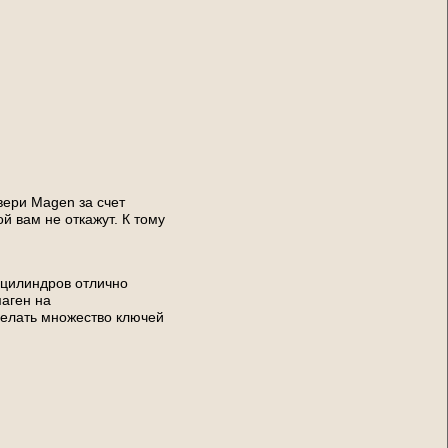
вери Magen за счет
й вам не откажут. К тому
 цилиндров отлично
маген на
делать множество ключей