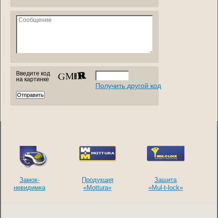
Введите код
на картинке
Получить другой код
Замок-
Продукция
Защита
невидимка
«Mottura»
«Mul-t-lock»