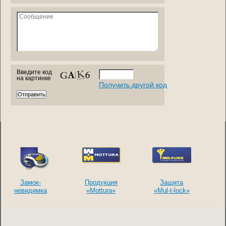
Введите код
на картинке
Получить другой код
Замок-
Продукция
Защита
невидимка
«Mottura»
«Mul-t-lock»