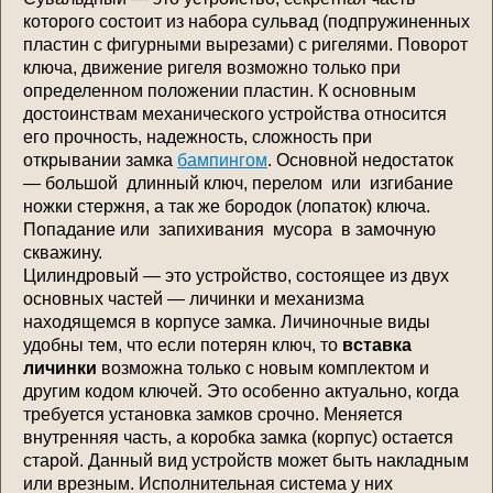
которого состоит из набора сульвад (подпружиненных
пластин с фигурными вырезами) с ригелями. Поворот
ключа, движение ригеля возможно только при
определенном положении пластин. К основным
достоинствам механического устройства относится
его прочность, надежность, сложность при
открывании замка
бампингом
. Основной недостаток
— большой длинный ключ, перелом или изгибание
ножки стержня, а так же бородок (лопаток) ключа.
Попадание или запихивания мусора в замочную
скважину.
Цилиндровый — это устройство, состоящее из двух
основных частей — личинки и механизма
находящемся в корпусе замка. Личиночные виды
удобны тем, что если потерян ключ, то
вставка
личинки
возможна только с новым комплектом и
другим кодом ключей. Это особенно актуально, когда
требуется установка замков срочно. Меняется
внутренняя часть, а коробка замка (корпус) остается
старой. Данный вид устройств может быть накладным
или врезным. Исполнительная система у них