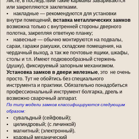
листе; в последствии такие карманы завариваются
или закрепляются заклепками.
• накладные — рекомендуются для установки
внутри помещений,
вставка металлических замков
возможна только с внутренней стороны дверного
полотна, закрепляя ответную планку;
• навесные — обычно монтируются на подвалы,
сараи, гаражи ракушки, складские помещения, на
чердачный выход, а так же почтовые ящики, шкафы,
столы и т.п. Имеют подковообразный стержень
(душку), фиксируемый запорным механизмом.
Установка замков в двери железные
, это
не очень
просто. Тут не обойтись без специального
инструмента и практики. Обязательно понадобиться
профессиональный инструмент болгарка, дрель и
возможно сварочный аппарат.
По типу модели замков классифицируются следующим
образом:
• сувальдный (сейфовый);
• цилиндровый; (с личинкой)
• магнитный; (электронный).
• кодовый механический