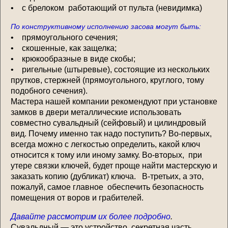
• с брелоком работающий от пульта (невидимка)
По конструктивному исполнению засова могут быть:
• прямоугольного сечения;
• скошенные, как защелка;
• крюкообразные в виде скобы;
• ригельные (штыревые), состоящие из нескольких
прутков, стержней (прямоугольного, круглого, тому
подобного сечения).
Мастера нашей компании рекомендуют при установке
замков в двери металлические использовать
совместно сувальдный (сейфовый) и цилиндровый
вид. Почему именно так надо поступить? Во-первых,
всегда можно с легкостью определить, какой ключ
относится к тому или иному замку. Во-вторых, при
утере связки ключей, будет проще найти мастерскую и
заказать копию (дубликат) ключа. В-третьих, а это,
пожалуй, самое главное обеспечить безопасность
помещения от воров и грабителей.
Давайте рассмотрим их более подробно
.
Сувальдный — это устройство, секретная часть