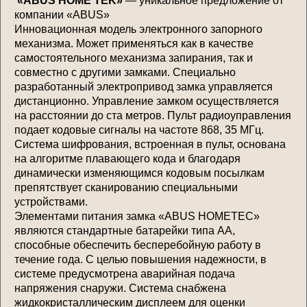
«ABUS HOME TEK»
— уникальное предложение от
компании «ABUS»
Инновационная модель электронного запорного
механизма. Может применяться как в качестве
самостоятельного механизма запирания, так и
совместно с другими замками. Специально
разработанный электропривод замка управляется
дистанционно. Управление замком осуществляется
на расстоянии до ста метров. Пульт радиоуправления
подает кодовые сигналы на частоте 868, 35 МГц.
Система шифрования, встроенная в пульт, основана
на алгоритме плавающего кода и благодаря
динамически изменяющимся кодовым посылкам
препятствует сканированию специальными
устройствами.
Элементами питания замка «ABUS HOMETEC»
являются стандартные батарейки типа АА,
способные обеспечить бесперебойную работу в
течение года. С целью повышения надежности, в
системе предусмотрена аварийная подача
напряжения снаружи. Система снабжена
жидкокристаллическим дисплеем для оценки