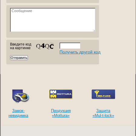
Введите код
на картинке
Получить другой код
Замок-
Продукция
Защита
невидимка
«Mottura»
«Mul-t-lock»