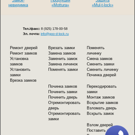
Замок-
Продукция
Защита
невидимка
«Mottura»
«Mul-t-lock»
Тел./факс:
8 (925) 178-00-58
Эл. почта:
info@goo-d-lock.ru
Ремонт дверей
Врезать замки
Поменять
Ремонт замков
Замена замков
личинку
Установка
Заменить замок
Смена замков
замков
Замена личинок
Сменить замки
Установить
Поменять замки
Сменить личинку
замки
Починка дверей
Врезка замков
Починка замков
Перекодировать
Починить замки
замки
Починить дверь
Монтаж замков
Отремонтировать
Вскрытие замков
дверь
Взломать дверь
Отремонтировать
Вскрыть замок
замки
Взлом дверей
Поставить замок