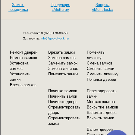
Замок-
Продукция
Защита
невидимка
«Mottura»
«Mul-t-lock»
Тел./факс:
8 (925) 178-00-58
Эл. почта:
info@goo-d-lock.ru
Ремонт дверей
Врезать замки
Поменять
Ремонт замков
Замена замков
личинку
Установка
Заменить замок
Смена замков
замков
Замена личинок
Сменить замки
Установить
Поменять замки
Сменить личинку
замки
Починка дверей
Врезка замков
Починка замков
Перекодировать
Починить замки
замки
Починить дверь
Монтаж замков
Отремонтировать
Вскрытие замков
дверь
Взломать дверь
Отремонтировать
Вскрыть замок
замки
Взлом дверей
Поставить замок