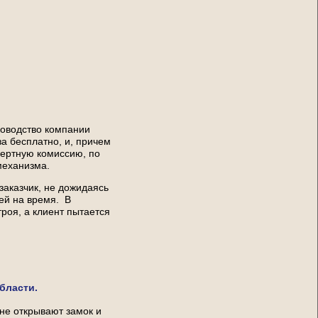
ководство компании
а бесплатно, и, причем
пертную комиссию, по
механизма.
заказчик, не дожидаясь
ей на время. В
роя, а клиент пытается
бласти.
 не открывают замок и