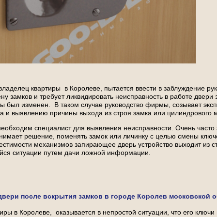
 владелец квартиры в Королеве, пытается ввести в заблуждение ру
у замков и требует ликвидировать неисправность в работе двери з
бы был изменен. В таком случае руководство фирмы, созывает экс
а и выявлению причины выхода из строя замка или цилиндрового 
необходим специалист для выявления неисправности. Очень часто 
нимает решение, поменять замок или личинку с целью смены ключ
естимости механизмов запирающее дверь устройство выходит из ст
ейся ситуации путем дачи ложной информации.
двери после вскрытия замков в городе Королев московской о
тиры в Королеве, оказывается в непростой ситуации, что его ключи