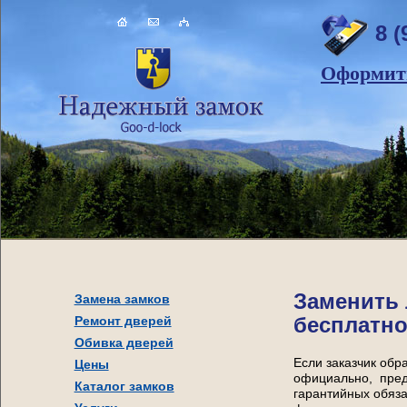
8 (
Оформить
Заменить 
Замена замков
бесплатно
Ремонт дверей
Обивка дверей
Если заказчик обр
Цены
официально, пред
Каталог замков
гарантийных обяза