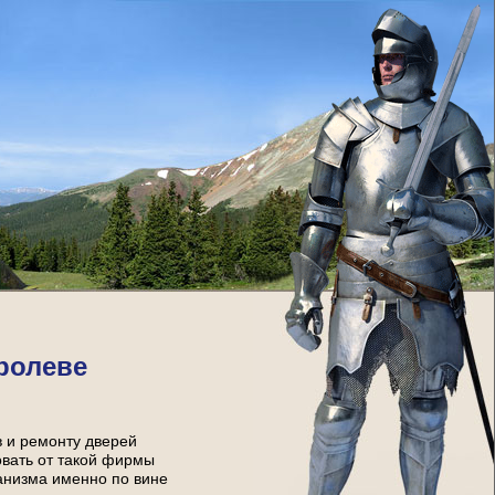
ролеве
в и ремонту дверей
овать от такой фирмы
ханизма именно по вине