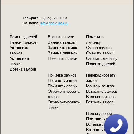
Тел./факс:
8 (925) 178-00-58
Эл. почта:
info@goo-d-lock.ru
Ремонт дверей
Врезать замки
Поменять
Ремонт замков
Замена замков
личинку
Установка
Заменить замок
Смена замков
замков
Замена личинок
Сменить замки
Установить
Поменять замки
Сменить личинку
замки
Починка дверей
Врезка замков
Починка замков
Перекодировать
Починить замки
замки
Починить дверь
Монтаж замков
Отремонтировать
Вскрытие замков
дверь
Взломать дверь
Отремонтировать
Вскрыть замок
замки
Взлом дверей
Поставить замок
Вставка замков
Вставить замок