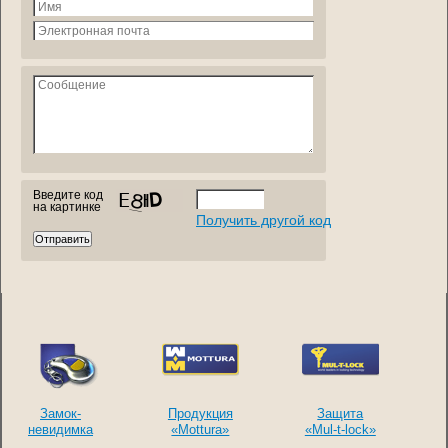
Введите код
на картинке
Получить другой код
Замок-
Продукция
Защита
невидимка
«Mottura»
«Mul-t-lock»