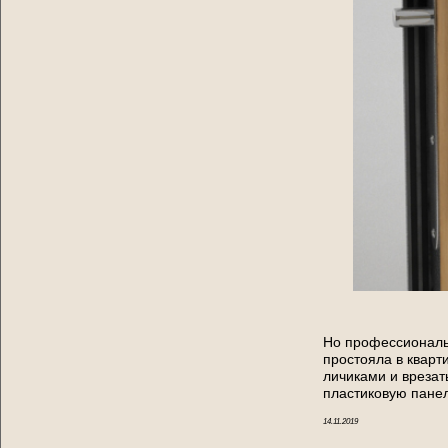
Но профессиональн
простояла в кварт
личиками и врезат
пластиковую пане
14.11.2019