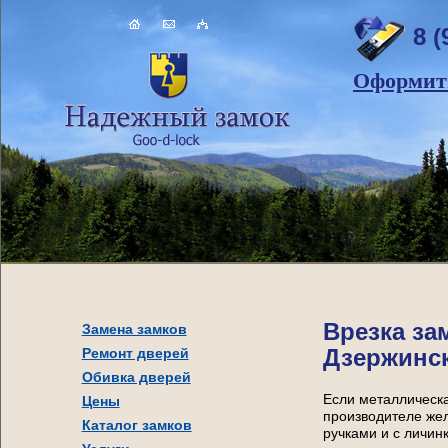
8 (
Оформить
Врезка за
Замена замков
Дзержинс
Ремонт дверей
Обивка дверей
Если металлическа
Цены
производителе жел
Каталог замков
ручками и с личи