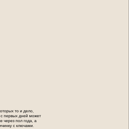
 которых то и дело,
е с первых дней может
е через пол года, а
ичинку с ключами.