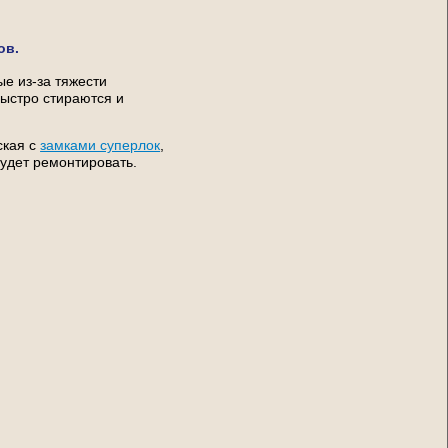
ов.
е из-за тяжести
быстро стираются и
ская с
замками суперлок
,
будет ремонтировать.