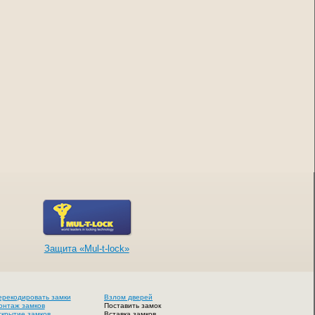
Защита «Mul-t-lock»
ерекодировать замки
Взлом дверей
онтаж замков
Поставить замок
скрытие замков
Вставка замков