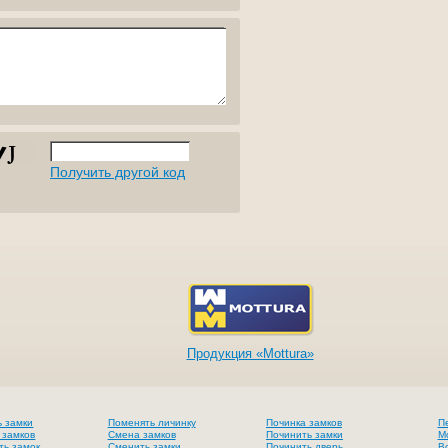
Получить другой код
Продукция «Mottura»
ь замки
Поменять личинку
Починка замков
П
 замков
Смена замков
Починить замки
М
ть замок
Сменить замки
Починить дверь
В