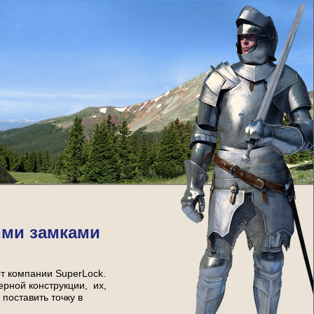
ими замками
от компании SuperLock.
ерной конструкции, их,
поставить точку в