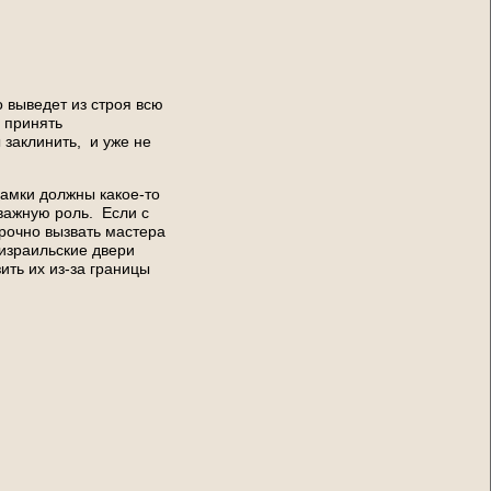
 выведет из строя всю
 принять
 заклинить, и уже не
замки должны какое-то
 важную роль. Если с
срочно вызвать мастера
израильские двери
зить их из-за границы