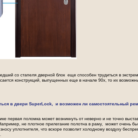
дший со стапеля дверной блок еще способен трудиться в экстрем
касается конструкций, выпущенных еще в начале 90х, то их возможн
ться в двери SuperLock, и возможен ли самостоятельный ре
ике первая поломка может возникнуть от неверно и не точно выста
апример, не плотное прилегание полотна в раму, может очень бы
носу уплотнителя, что вскоре позволит холодному воздуху беспре
.