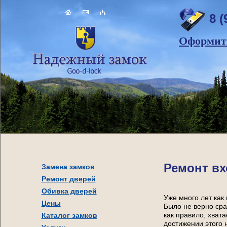
8 (
Оформить
Ремонт вх
Замена замков
Ремонт дверей
Обивка дверей
Уже много лет как
Цены
Было не верно сра
Каталог замков
как правило, хват
достижении этого 