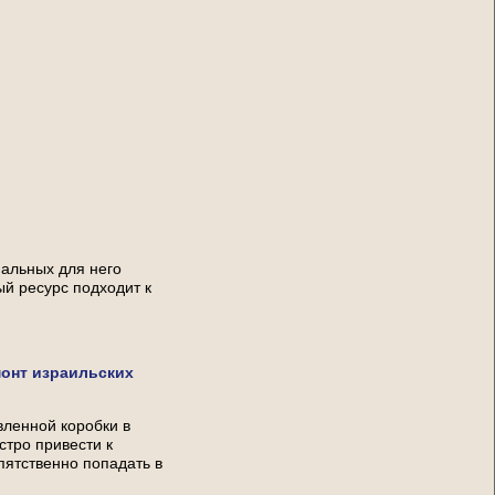
альных для него
ый ресурс подходит к
монт израильских
вленной коробки в
стро привести к
пятственно попадать в