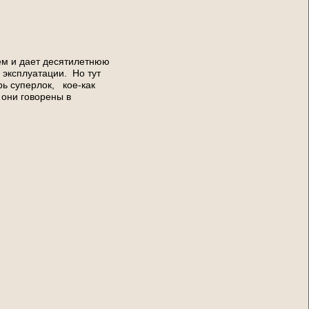
ем и дает десятилетнюю
 эксплуатации. Но тут
рь суперлок, кое-как
 они говорены в