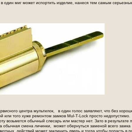
 в один миг может испортить изделие, нанеся тем самым серьезн
рвисного центра мультилок, в один голос заявляют, что без хорош
й или того хуже ремонтом замков Mul-T-Lock просто недопустимо.
боту возьмется обычный слесарь или мастер нет. Зато в результате 
а обычная смена личинки, может обернуться заменой всего замка 
амотных действий может заклинить дверь и тогда чтобы попасть в