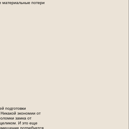
ые материальные потери
ей подготовки
 Никакой экономии от
поломки замка от
целиком. И это еще
 помещение потребуется