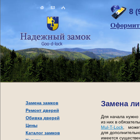
8 (
Оформить
Замена ли
Замена замков
Ремонт дверей
Для начала нужно 
Обивка дверей
из них в обязател
Цены
Mul-T-Lock
, может
Каталог замков
для дополнительн
имеется существе