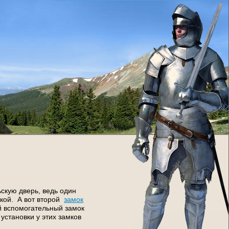
скую дверь, ведь один
чкой. А вот второй
замок
рой вспомогательный замок
становки у этих замков