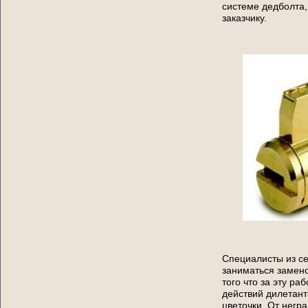
системе дедболта,
заказчику.
Специалисты из се
заниматься замено
того что за эту ра
действий дилетант
цветочки. От негр