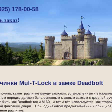
925) 178-00-58
 заказ
!
чинки Mul-T-Lock в замке Deadbolt
понять, какое различие между замками, установленными в израиль
ьном порядке должен быть основным главным замком с дверной ру
 быть, как Deadbolt так и М 60, и тот и тот, используется, как вто
ой фиксации двери. При одинаковом предназначении и принципе у
нное различие.