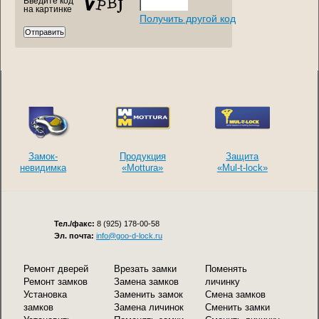
Введите код
на картинке
Получить другой код
Замок-
Продукция
Защита
невидимка
«Mottura»
«Mul-t-lock»
Тел./факс:
8 (925) 178-00-58
Эл. почта:
info@goo-d-lock.ru
Ремонт дверей
Врезать замки
Поменять
Ремонт замков
Замена замков
личинку
Установка
Заменить замок
Смена замков
замков
Замена личинок
Сменить замки