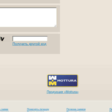
Получить другой код
Продукция «Mottura»
ь замки
Поменять личинку
Починка замков
П