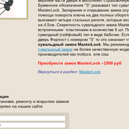
верхней части двери и выполняет страховочну
Буквенное обозначение “S” указывает тип сува
MasterLock. Запирание и открывание замка ос
помощи поворота ключа на два полных оборота
выезжают четыре стальных ригеля, которые вх
на 4,5см. Секретность сувальдного замка Mast
встроенными пластинами в количестве 6 шт. 
сувалдный (сейфовый) тип в виде бабочки. Есл
дверь Форпост с номером “S” то это означает ч
сувальдный замок MasterLock
. Мы рекомен
сувальдный замок
на более качественную моде
производителей как mottura или cisa
Приобрести замок MasterLock –1500 руб
Вернуться в раздел:
MasterLock
ация
тановке, ремонту и вскрытию замков
 прямо на нашем сайте