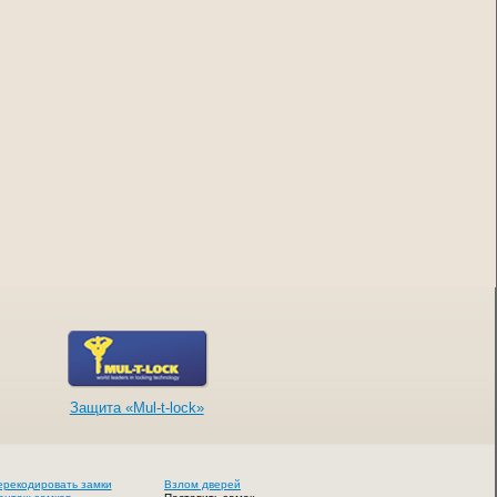
Защита «Mul-t-lock»
ерекодировать замки
Взлом дверей