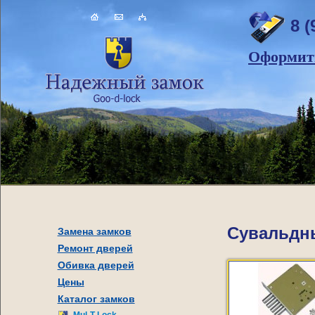
8 (
Оформить
Сувальдны
Замена замков
Ремонт дверей
Обивка дверей
Цены
Каталог замков