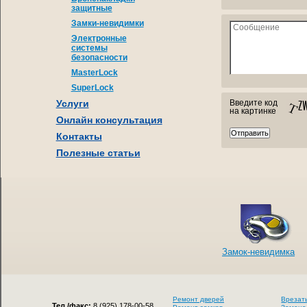
защитные
Замки-невидимки
Электронные
системы
безопасности
MasterLock
SuperLock
Услуги
Введите код
на картинке
Онлайн консультация
Контакты
Полезные статьи
Замок-невидимка
Ремонт дверей
Врезат
Тел./факс:
8 (925) 178-00-58