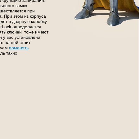
ю функцию запирания.
льдного замка
уществляется при
. При этом из корпуса
одят в дверную коробку
erLock определяется
Пять ключей тоже имеют
и у вас установлена
то на ней стоит
дуем
поменять
ль таких