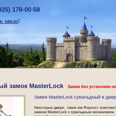
925) 178-00-58
 заказ
!
й замок MasterLock
Замки без установки н
Замок MasterLock сувальдный в двер
Некоторые двери, такие как Форпост, комплек
замком MasterLock с сувальдным механизмом. 