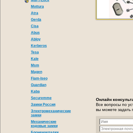
Mul-T-Lock
Mottura
Atra
Gerda
Cisa
Abus
Abloy
Kerberos
Tesa
Kale
Msm
Magen
Fiam-Iseo
Guardian
Kaba
Securemme
Онлайн консульт
Все вопросы по ус
Замки Россия
вы можете задать
Электромеханические
замки
Механические
кодовые замки
Броненакладки