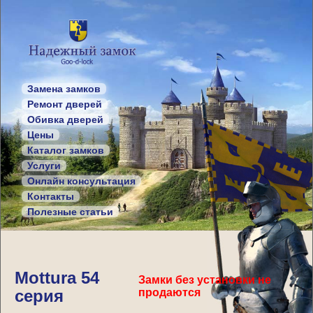
Замена замков
Ремонт дверей
Обивка дверей
Цены
Каталог замков
Услуги
Онлайн консультация
Контакты
Полезные статьи
Mottura 54
Замки без установки не
серия
продаются