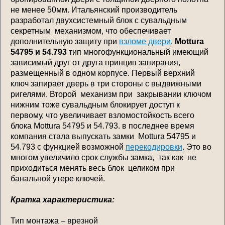
не менее 50мм. Итальянский производитель
разработал двухсистемный блок с сувальдным
секретным механизмом, что обеспечивает
дополнительную защиту при
взломе двери
.
Mottura
54795 и 54.793
тип многофункциональный имеющий
зависимый друг от друга принцип запирания,
размещенный в одном корпусе. Первый верхний
ключ запирает дверь в три стороны с выдвижными
ригелями. Второй механизм при закрывании ключом
нижним тоже сувальдным блокирует доступ к
первому, что увеличивает взломостойкость всего
блока Mottura 54795 и 54.793. в последнее время
компания стала выпускать замки Mottura 54795 и
54.793 с функцией возможной
перекодировки
. Это во
многом увеличило срок службы замка, так как не
приходиться менять весь блок целиком при
банальной утере ключей.
Кратка характеристика:
Тип монтажа – врезной