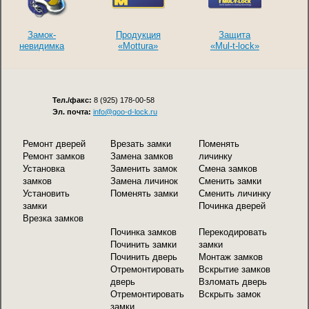
Замок-
Продукция
Защита
невидимка
«Mottura»
«Mul-t-lock»
Тел./факс:
8 (925) 178-00-58
Эл. почта:
info@goo-d-lock.ru
Ремонт дверей
Врезать замки
Поменять
Ремонт замков
Замена замков
личинку
Установка
Заменить замок
Смена замков
замков
Замена личинок
Сменить замки
Установить
Поменять замки
Сменить личинку
замки
Починка дверей
Врезка замков
Починка замков
Перекодировать
Починить замки
замки
Починить дверь
Монтаж замков
Отремонтировать
Вскрытие замков
дверь
Взломать дверь
Отремонтировать
Вскрыть замок
замки