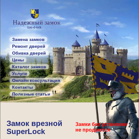
Замена замков
Ремонт дверей
Обивка дверей
Цены
Каталог замков
Услуги
Онлайн консультация
Контакты
Полезные статьи
Замок врезной
Замки без установки
SuperLock
не продаются