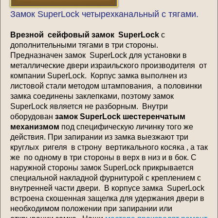
Замок SuperLock четырехканальный с тягами.
Врезной сейфовый замок SuperLock
с
дополнительными тягами в три стороны.
Предназначен замок SuperLock для установки в
металлические двери израильского производителя от
компании SuperLock. Корпус замка выполнен из
листовой стали методом штампования, а половинки
замка соединены заклепками, поэтому замок
SuperLock является не разборным. Внутри
оборудован
замок SuperLock шестеренчатым
механизмом
под специфическую личинку того же
действия. При запирании из замка выезжают три
круглых ригеля в строну вертикального косяка , а так
же по одному в три стороны в верх в низ и в бок. С
наружной стороны замок SuperLock прикрывается
специальной накладной фурнитурой с креплением с
внутренней части двери. В корпусе замка SuperLock
встроена скошенная защелка для удержания двери в
необходимом положении при запирании или