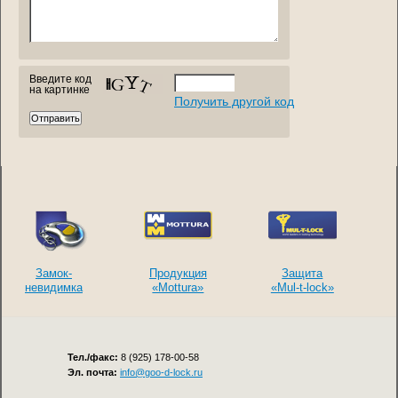
Введите код
на картинке
Получить другой код
Замок-
Продукция
Защита
невидимка
«Mottura»
«Mul-t-lock»
Тел./факс:
8 (925) 178-00-58
Эл. почта:
info@goo-d-lock.ru